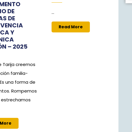
AMENTO
NO DE
...
S DE
VENCIA
Read
Read More
ICA Y
More
NICA
ÓN – 2025
le Tarija creemos
ación familia-
 Es una forma de
untos. Rompemos
, estrechamos
Read
 More
More