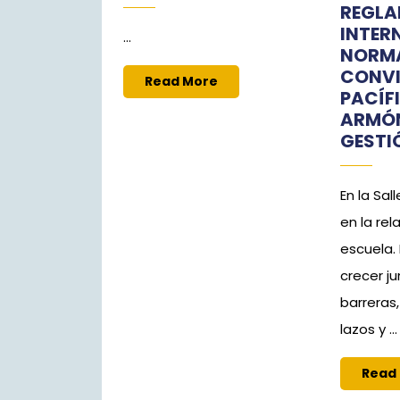
REGL
INTER
...
NORMA
CONVI
Read
Read More
PACÍF
More
ARMÓ
GESTI
En la Sal
en la rel
escuela.
crecer j
barreras
lazos y ...
Read