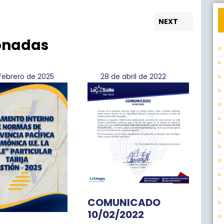
Next
NEXT
post:
ionadas
19
28
 febrero de 2025
28 de abril de 2022
de
de
febrero
abril
de
de
2025
2022
COMUNICADO
10/02/2022