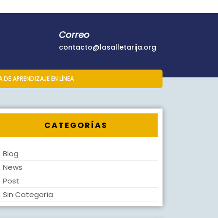
Correo
contacto@lasalle
contacto@lasalletarija.org
DE APRENDIZAJE EN LÍNEA
CATEGORÍAS
Blog
News
Post
Sin Categoría