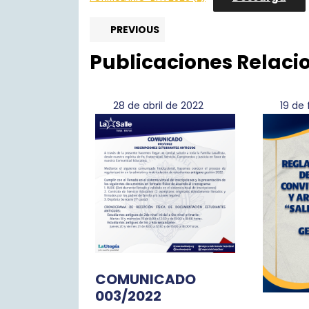
Navegación
Previous
PREVIOUS
post:
de
Publicaciones Relac
entradas
28
28 de abril de 2022
19 de
de
abril
de
2022
COMUNICADO
003/2022