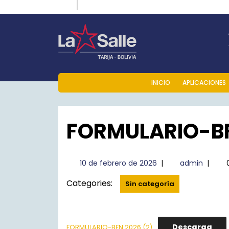
Skip
Instagram
Facebook
to
content
INICIO
APLICACIONES
FORMULARIO-B
10
admin
10 de febrero de 2026
|
admin
|
de
Categories:
febrero
Sin categoría
de
2026
Descarga
FORMULARIO-BFN 2026 (2)