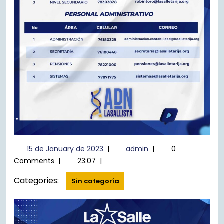
15
admin
15 de January de 2023
|
admin
|
0
de
Comments
|
23:07
|
January
de
Categories:
Sin categoría
2023