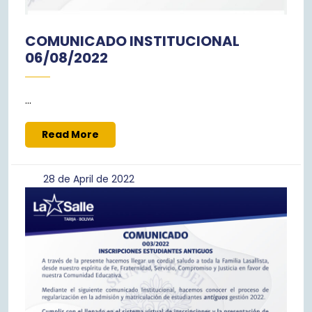
COMUNICADO INSTITUCIONAL
06/08/2022
...
Read
Read More
More
28
28 de April de 2022
de
April
de
2022