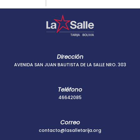
Skip
Instagram
Facebook
to
content
Dirección
AVENIDA SAN JUAN BAUTISTA DE LA SALLE NRO. 303
Teléfono
46642085
46642085
Correo
contacto@lasalle
contacto@lasalletarija.org