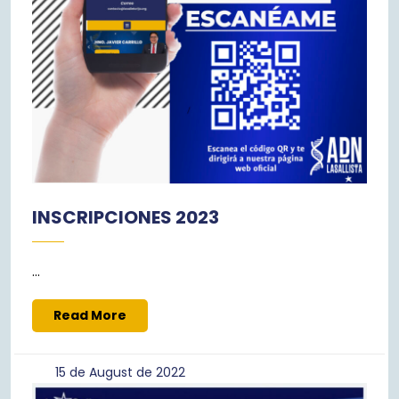
INSCRIPCIONES 2023
...
Read
Read More
More
15
15 de August de 2022
de