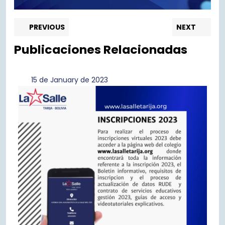
Post
Previous
Nex
PREVIOUS
NEXT
post:
pos
navigation
Publicaciones Relacionadas
15
15 de January de 2023
de
January
de
2023